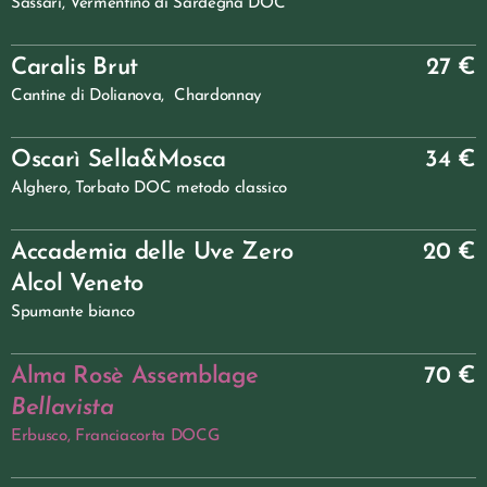
Sassari, Vermentino di Sardegna DOC
Caralis Brut
27 €
Cantine di Dolianova, Chardonnay
Oscarì Sella&Mosca
34 €
Alghero, Torbato DOC metodo classico
Accademia delle Uve Zero
20 €
Alcol Veneto
Spumante bianco
Alma Rosè Assemblage
70 €
Bellavista
Erbusco, Franciacorta DOCG