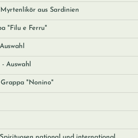
Myrtenlikör aus Sardinien
a "Filu e Ferru"
Auswahl
 -
Auswahl
e Grappa "Nonino"
 Spirituosen national und international