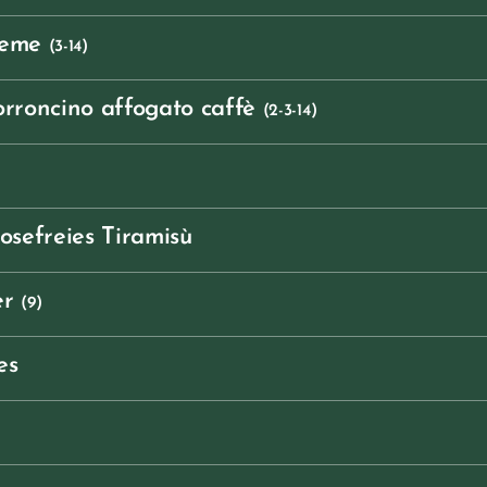
reme
(3-14)
orroncino affogato caffè
(2
-3-14)
tosefreies Tiramisù
er
(9)
es